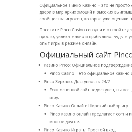
Официальное Пинко Казино – это не просто 
двери в мир ярких эмоций и высоких выигры
сообщества игроков, которые уже оценили в
Посетите Pinco Casino сегодня и откройте д
просто, увлекательно и прибыльно. Будьте у
опыт игры в режиме онлайн.
Официальный сайт Pinco
Казино Pinco: Официальное подтверждени
Pinco Casino – это официальное казино 
Pinco Зеркало: Доступность 24/7
Если основной сайт недоступен, вы вс
игру.
Pinco Казино Онлайн: Широкий выбор игр
Pinco казино онлайн предлагает сотни и
многое другое.
Pinco Казино Играть: Простой вход