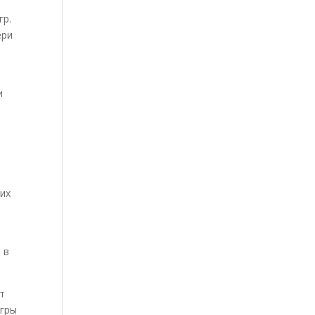
гр.
ери
и
ких
 в
ет
игры