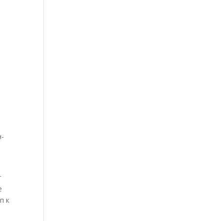
н-
т
е
п к