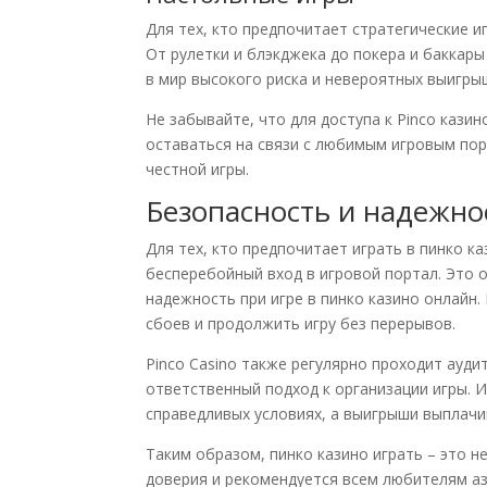
Для тех, кто предпочитает стратегические и
От рулетки и блэкджека до покера и баккары 
в мир высокого риска и невероятных выигры
Не забывайте, что для доступа к Pinco кази
оставаться на связи с любимым игровым пор
честной игры.
Безопасность и надежнос
Для тех, кто предпочитает играть в пинко к
бесперебойный вход в игровой портал. Это 
надежность при игре в пинко казино онлайн
сбоев и продолжить игру без перерывов.
Pinco Casino также регулярно проходит ауди
ответственный подход к организации игры. И
справедливых условиях, а выигрыши выплач
Таким образом, пинко казино играть – это н
доверия и рекомендуется всем любителям аз