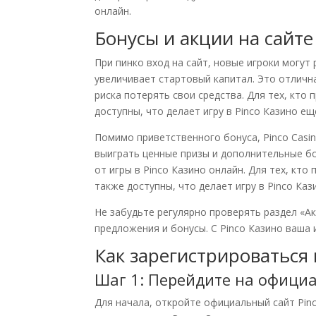
онлайн.
Бонусы и акции на сайте 
При пинко вход на сайт, новые игроки могут
увеличивает стартовый капитал. Это отличн
риска потерять свои средства. Для тех, кто 
доступны, что делает игру в Pinco Казино е
Помимо приветственного бонуса, Pinco Casin
выиграть ценные призы и дополнительные бо
от игры в Pinco Казино онлайн. Для тех, кто
также доступны, что делает игру в Pinco Ка
Не забудьте регулярно проверять раздел «Ак
предложения и бонусы. С Pinco Казино ваша 
Как зарегистрироваться в
Шаг 1: Перейдите на офици
Для начала, откройте официальный сайт Pinc