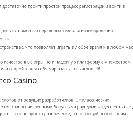
ам достаточно пройти простой процесс регистрации и войти в
 данных с помощью передовых технологий шифрования.
ность
устройствах, что позволяет играть в любое время и в любом мес
ько качественные игры, но и надежную платформу с множеством
ня и откройте для себя мир азарта и выигрышей!
nco Casino
х слотов от ведущих разработчиков. От классических
отов с многочисленными бонусными раундами – здесь есть все 
грать – это не просто развлечение, а настоящий вызов своим