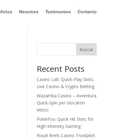
ficios
Nosotros
Testimonios
Contacto
Buscar
Recent Posts
Casino Lab: Quick‑Play Slots,
Live Casino & Crypto Betting
Wazamba Casino – Avventura
Quick‑Spin per Giocatori
Veloci
PokieFox: Quick‑Hit Slots for
High‑Intensity Gaming
Royal Reels Casino Trustpilot: