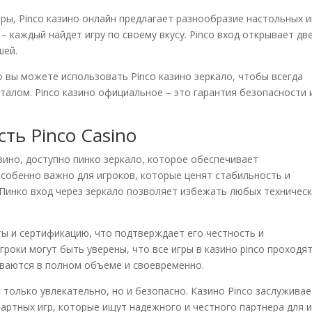
гры, Pinco казино онлайн предлагает разнообразие настольных и
– каждый найдет игру по своему вкусу. Pinco вход открывает дв
шей.
но вы можете использовать Pinco казино зеркало, чтобы всегда
талом. Pinco казино официальное – это гарантия безопасности 
ть Pinco Casino
азино, доступно пинко зеркало, которое обеспечивает
особенно важно для игроков, которые ценят стабильность и
. Пинко вход через зеркало позволяет избежать любых техничес
ты и сертификацию, что подтверждает его честность и
гроки могут быть уверены, что все игры в казино pinco проходят
иваются в полном объеме и своевременно.
е только увлекательно, но и безопасно. Казино Pinco заслужива
артных игр, которые ищут надежного и честного партнера для 