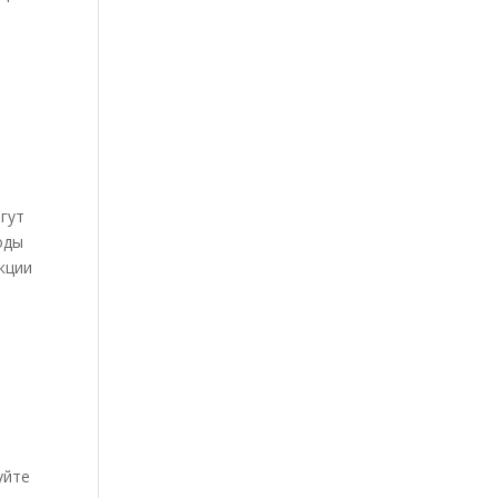
огут
оды
акции
уйте