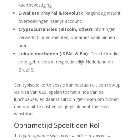
kaartbevestiging.
E‑wallets (PayPal & Revolut):
Nagenoeg instant
overboekingen naar je account.
Cryptocurrencies (Bitcoin, Ether):
Stortingen
verwerkt binnen minuten; opnames vaak binnen
uren.
Lokale methoden (iDEAL & Pix):
Directe krediet
voor gebruikers in respectievelijk Nederland en
Brazilië.
Een typische korte sessie kan bestaan uit een top-up
via Visa van €25, spelen tot het einde van de
lunchpauze, en daarna Bitcoin gebruiken om binnen
drie uur uit te cashen als je geluk hebt met een
winstdoel.
Opnametijd Speelt een Rol
Crypto opname selecteren → adres invoeren →