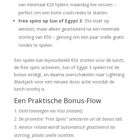
van minimaal €20 tijdens maandag live sessies –
perfect om een korte crash‑reeks te starten.
Free spins op Sun of Egypt 3:
35x inzet op
winsten, maar alleen geactiveerd na een minimale
storting van €50 – genoeg om een paar snelle gratis
rondes te spelen.
Een speler kan bijvoorbeeld €50 storten voor de lunch,
de free spins activeren, Sun of Egypt 3 spelen tot de
bonus eindigt, en daarna overschakelen naar Lightning
Blackjack voor een nieuwe dosis actie voordat de
lunch voorbij is.
Een Praktische Bonus‑Flow
Geld toevoegen via Visa (instant).
De promotie “Free Spins” selecteren uit de bonus tab.
Aviator reload wordt automatisch geactiveerd na
storting; plaats snelle inzetten.