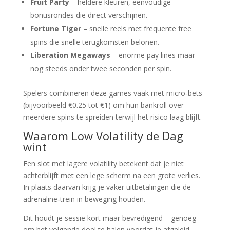
Fruit Party
– heldere kleuren, eenvoudige
bonusrondes die direct verschijnen.
Fortune Tiger
– snelle reels met frequente free
spins die snelle terugkomsten belonen.
Liberation Megaways
– enorme pay lines maar
nog steeds onder twee seconden per spin.
Spelers combineren deze games vaak met micro‑bets
(bijvoorbeeld €0.25 tot €1) om hun bankroll over
meerdere spins te spreiden terwijl het risico laag blijft.
Waarom Low Volatility de Dag
wint
Een slot met lagere volatility betekent dat je niet
achterblijft met een lege scherm na een grote verlies.
In plaats daarvan krijg je vaker uitbetalingen die de
adrenaline‑trein in beweging houden.
Dit houdt je sessie kort maar bevredigend – genoeg
om het volgende doel te halen voordat je afgeleid