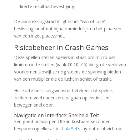
directe resultaatbevestiging.
De aantrekkingskracht ligt in het “win of lose”
beslissingspunt dat bijna onmiddellijk na het plaatsen
van een inzet plaatsvindt.
Risicobeheer in Crash Games
Deze spellen stellen spelers in staat om micro‑bet
limieten in te stellen (vaak €0.10–€5) die grote verliezen
voorkomen terwijl ze nog steeds de spanning bieden
van een multiplier die de lucht in schiet of crasht.
Het korte beslissingsvenster betekent dat spelers
zelden te veel nadenken; ze gaan op instinct en
bewegen snel door.
Navigatie en Interface: Snelheid Telt
Een goed ontworpen UI kan kostbare seconden
besparen op elke actie.
LalaBet
’s lay-out richt zich op: