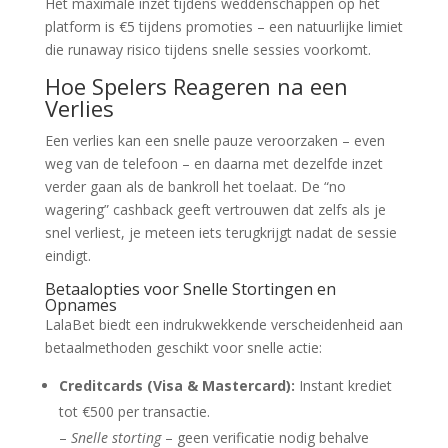
Het maximale inzet tijdens weddenschappen op het
platform is €5 tijdens promoties – een natuurlijke limiet
die runaway risico tijdens snelle sessies voorkomt.
Hoe Spelers Reageren na een
Verlies
Een verlies kan een snelle pauze veroorzaken – even
weg van de telefoon – en daarna met dezelfde inzet
verder gaan als de bankroll het toelaat. De “no
wagering” cashback geeft vertrouwen dat zelfs als je
snel verliest, je meteen iets terugkrijgt nadat de sessie
eindigt.
Betaalopties voor Snelle Stortingen en
Opnames
LalaBet biedt een indrukwekkende verscheidenheid aan
betaalmethoden geschikt voor snelle actie:
Creditcards (Visa & Mastercard):
Instant krediet
tot €500 per transactie.
–
Snelle storting
– geen verificatie nodig behalve