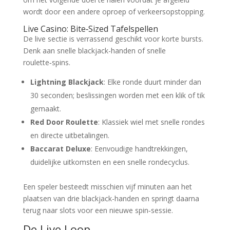
wordt door een andere oproep of verkeersopstopping.
Live Casino: Bite‑Sized Tafelspellen
De live sectie is verrassend geschikt voor korte bursts.
Denk aan snelle blackjack-handen of snelle
roulette‑spins.
Lightning Blackjack
: Elke ronde duurt minder dan
30 seconden; beslissingen worden met een klik of tik
gemaakt.
Red Door Roulette
: Klassiek wiel met snelle rondes
en directe uitbetalingen.
Baccarat Deluxe
: Eenvoudige handtrekkingen,
duidelijke uitkomsten en een snelle rondecyclus.
Een speler besteedt misschien vijf minuten aan het
plaatsen van drie blackjack-handen en springt daarna
terug naar slots voor een nieuwe spin‑sessie.
De Live Loop