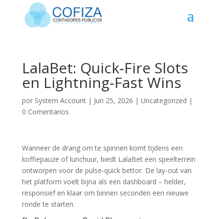
LalaBet: Quick‑Fire Slots
en Lightning‑Fast Wins
por
System Account
|
Jun 25, 2026
|
Uncategorized
|
0 Comentarios
Wanneer de drang om te spinnen komt tijdens een
koffiepauze of lunchuur, biedt LalaBet een speelterrein
ontworpen voor de pulse‑quick bettor. De lay-out van
het platform voelt bijna als een dashboard – helder,
responsief en klaar om binnen seconden een nieuwe
ronde te starten.