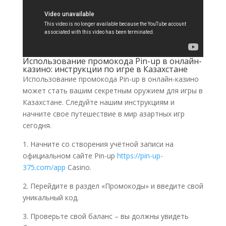
Использование промокода Pin-up в онлайн-
казино: инструкции по игре в Казахстане
Использование промокода Pin-up в онлайн-казино
может стать вашим секретным оружием для игры в
Казахстане. Следуйте нашим инструкциям и
начните свое путешествие в мир азартных игр
сегодня.
1. Начните со створения учётной записи на
официальном сайте Pin-up
https://pin-up-
375.com/app
Casino.
2. Перейдите в раздел «Промокоды» и введите свой
уникальный код.
3. Проверьте свой баланс – вы должны увидеть