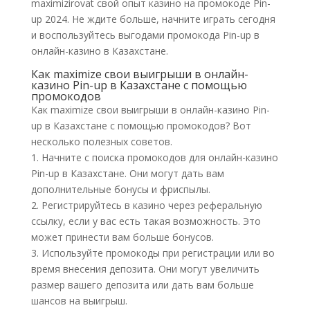
maximizirovat свой опыт казино на промокоде Pin-
up 2024. Не ждите больше, начните играть сегодня
и воспользуйтесь выгодами промокода Pin-up в
онлайн-казино в Казахстане.
Как maximize свои выигрыши в онлайн-
казино Pin-up в Казахстане с помощью
промокодов
Как maximize свои выигрыши в онлайн-казино Pin-
up в Казахстане с помощью промокодов? Вот
несколько полезных советов.
1. Начните с поиска промокодов для онлайн-казино
Pin-up в Казахстане. Они могут дать вам
дополнительные бонусы и фриспылы.
2. Регистрируйтесь в казино через реферальную
ссылку, если у вас есть такая возможность. Это
может принести вам больше бонусов.
3. Используйте промокоды при регистрации или во
время внесения депозита. Они могут увеличить
размер вашего депозита или дать вам больше
шансов на выигрыш.