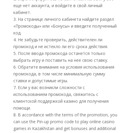
еще нет аккаунта, и войдите в свой личный
кабинет.
3. На странице личного кабинета найдите раздел
«Промокоды» или «Бонусы» и введите полученный
код.
4. Не забудьте проверить, действителен ли
промокод и не истекло ли его срока действия.
5. После ввода промокода останется только
выбрать игру и поставить на нее свою ставку.
6. Обратите внимание на условия использования
промокода, в том числе минимальную сумму
ставки и допустимые игры.
7. Если у вас возникли сложности с
использованием промокода, свяжитесь с
клиентской поддержкой казино для получения
помощи.
8. В accordance with the terms of the promotion, you
can use the Pin-up promo code to play online casino
games in Kazakhstan and get bonuses and additional