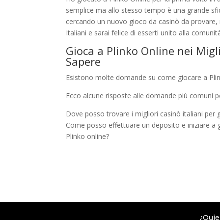
semplice ma allo stesso tempo è una grande sfida
cercando un nuovo gioco da casinò da provare, no
Italiani e sarai felice di esserti unito alla comunit
Gioca a Plinko Online nei Migli
Sapere
Esistono molte domande su come giocare a Plinko
Ecco alcune risposte alle domande più comuni per 
Dove posso trovare i migliori casinò italiani per 
Come posso effettuare un deposito e iniziare a g
Plinko online?
¿Quie