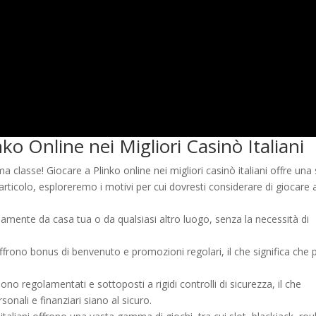
nko Online nei Migliori Casinò Italiani
a classe! Giocare a Plinko online nei migliori casinò italiani offre una 
articolo, esploreremo i motivi per cui dovresti considerare di giocare 
amente da casa tua o da qualsiasi altro luogo, senza la necessità di
 offrono bonus di benvenuto e promozioni regolari, il che significa che 
i sono regolamentati e sottoposti a rigidi controlli di sicurezza, il che
sonali e finanziari siano al sicuro.