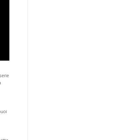
serie
a
puoi