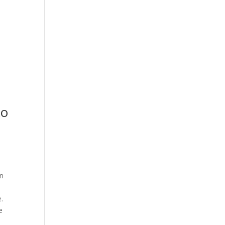
ko
on
e.
e