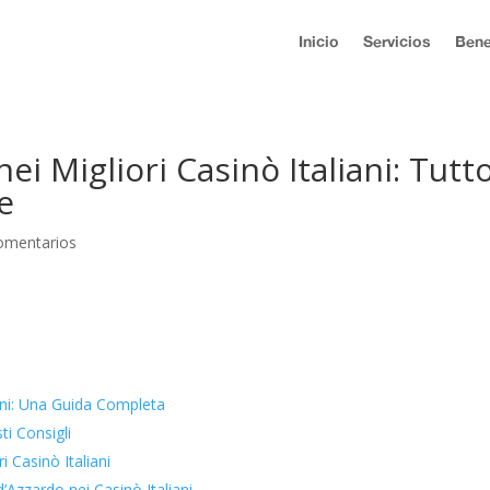
Inicio
Servicios
Bene
ei Migliori Casinò Italiani: Tutt
e
omentarios
ani: Una Guida Completa
ti Consigli
i Casinò Italiani
’Azzardo nei Casinò Italiani