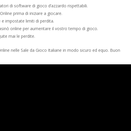
tori di software di gioco d’azzardo rispettabili.
Online prima di iniziare a giocare.
e impostate limiti di perdita.
casinò online per aumentare il vostro tempo di gioco.
te mai le perdite.
nline nelle Sale da Gioco Italiane in modo sicuro ed equo. Buon