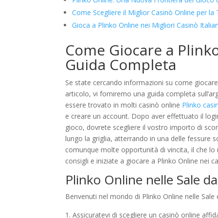
Come Scegliere il Miglior Casinò Online per la 
Gioca a Plinko Online nei Migliori Casinò Itali
Come Giocare a Plinko 
Guida Completa
Se state cercando informazioni su come giocare a 
articolo, vi forniremo una guida completa sull’a
essere trovato in molti casinò online
Plinko casi
e creare un account. Dopo aver effettuato il logi
gioco, dovrete scegliere il vostro importo di sco
lungo la griglia, atterrando in una delle fessure
comunque molte opportunità di vincita, il che lo re
consigli e iniziate a giocare a Plinko Online nei ca
Plinko Online nelle Sale da 
Benvenuti nel mondo di Plinko Online nelle Sale da
Assicuratevi di scegliere un casinò online affida