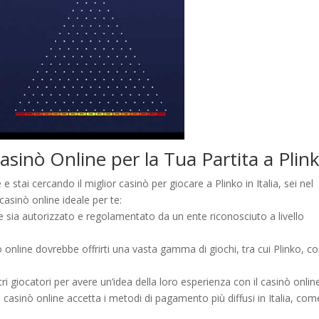
asinò Online per la Tua Partita a Plin
 stai cercando il miglior casinò per giocare a Plinko in Italia, sei nel
 casinò online ideale per te:
line sia autorizzato e regolamentato da un ente riconosciuto a livello
ò online dovrebbe offrirti una vasta gamma di giochi, tra cui Plinko, c
ltri giocatori per avere un’idea della loro esperienza con il casinò onlin
il casinò online accetta i metodi di pagamento più diffusi in Italia, com