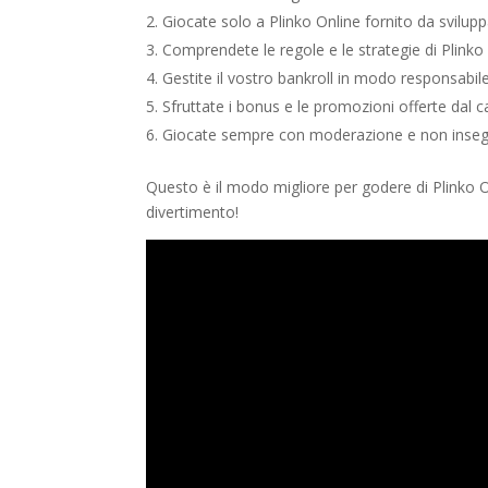
Giocate solo a Plinko Online fornito da sviluppa
Comprendete le regole e le strategie di Plinko 
Gestite il vostro bankroll in modo responsabile 
Sfruttate i bonus e le promozioni offerte dal 
Giocate sempre con moderazione e non insegui
Questo è il modo migliore per godere di Plinko O
divertimento!