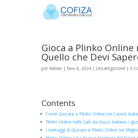
Gioca a Plinko Online n
Quello che Devi Saper
por
Adrian
|
Nov 6, 2024
|
Uncategorized
|
0 C
Contents
Come Giocare a Plinko Online nei Casinò Itali
Plinko Online nelle Sale da Gioco Italiane: I gius
I Vantaggi di Giocare a Plinko Online nei Miglior
Plinko Online: Una Nuova Frontiera del Gioco d