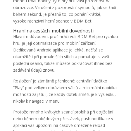
mohou trvat hodiny, tyto hry drží vaši pozornost na
obrazovce. Vzrušení z pozorování symbolů, jak se řadí
během sekund, je přesně to, co pohání krátké,
vysokointenzivní herní seance v BDM Bet.
Hraní na cestách: mobilní dovednosti
Hlavním důvodem, proč hráči volí BDM Bet pro rychlou
hru, je její optimalizace pro mobilní zařízení.
Dedikovaná Android aplikace je lehká, načítá se
okamžitě i při pomalejších sítích a pamatuje si vaši
poslední seanci, takže můžete pokračovat ihned bez
zadávání údajů znovu.
Rozložení je záměrně přehledné: centrální tlačítko
“Play” pod velkým obrázkem válců a minimální nabídka
možností zajišťují, že každý dotek směřuje k výsledku,
nikoliv k navigaci v menu.
Protože mnoho krátkých seancí probíhá při dojíždění
nebo během obědových přestávek, push notifikace v
aplikaci vás upozorní na časově omezené reload