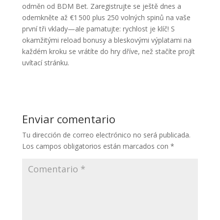
odměn od BDM Bet. Zaregistrujte se ještě dnes a
odemkněte až €1 500 plus 250 volných spinů na vaše
první tři vklady—ale pamatujte: rychlost je klíč! S
okamžitými reload bonusy a bleskovými výplatami na
každém kroku se vrátíte do hry dříve, než stačíte projít
uvítací stránku.
Enviar comentario
Tu dirección de correo electrónico no será publicada.
Los campos obligatorios están marcados con
*