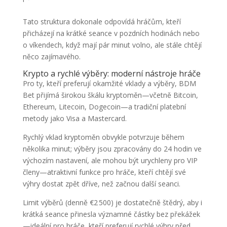
Tato struktura dokonale odpovídá hráčům, kteří
přicházejí na krátké seance v pozdních hodinách nebo
o víkendech, když mají pár minut volno, ale stále chtějí
něco zajímavého.
Krypto a rychlé výběry: moderní nástroje hráče
Pro ty, kteří preferují okamžité vklady a výběry, BDM
Bet přijímá širokou škálu kryptoměn—včetně Bitcoin,
Ethereum, Litecoin, Dogecoin—a tradiční platební
metody jako Visa a Mastercard.
Rychlý vklad kryptoměn obvykle potvrzuje během
několika minut; výběry jsou zpracovány do 24 hodin ve
výchozím nastavení, ale mohou být urychleny pro VIP
členy—atraktivní funkce pro hráče, kteří chtějí své
výhry dostat zpět dříve, než začnou další seanci.
Limit výběrů (denně €2 500) je dostatečně štědrý, aby i
krátká seance přinesla významné částky bez překážek
—ideální pro hráče, kteří preferují rychlé výhry před