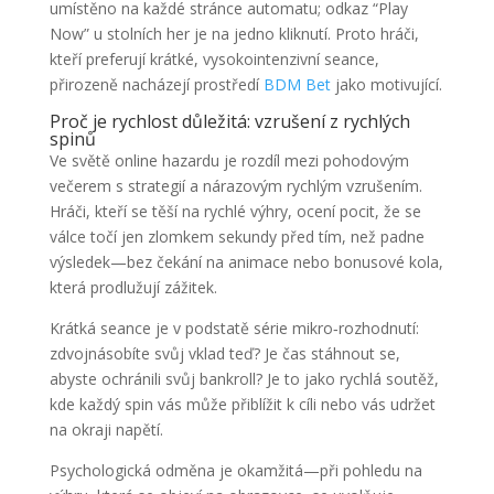
umístěno na každé stránce automatu; odkaz “Play
Now” u stolních her je na jedno kliknutí. Proto hráči,
kteří preferují krátké, vysokointenzivní seance,
přirozeně nacházejí prostředí
BDM Bet
jako motivující.
Proč je rychlost důležitá: vzrušení z rychlých
spinů
Ve světě online hazardu je rozdíl mezi pohodovým
večerem s strategií a nárazovým rychlým vzrušením.
Hráči, kteří se těší na rychlé výhry, ocení pocit, že se
válce točí jen zlomkem sekundy před tím, než padne
výsledek—bez čekání na animace nebo bonusové kola,
která prodlužují zážitek.
Krátká seance je v podstatě série mikro‑rozhodnutí:
zdvojnásobíte svůj vklad teď? Je čas stáhnout se,
abyste ochránili svůj bankroll? Je to jako rychlá soutěž,
kde každý spin vás může přiblížit k cíli nebo vás udržet
na okraji napětí.
Psychologická odměna je okamžitá—při pohledu na