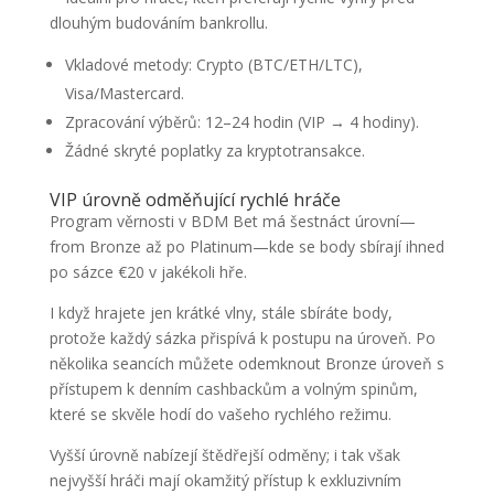
dlouhým budováním bankrollu.
Vkladové metody: Crypto (BTC/ETH/LTC),
Visa/Mastercard.
Zpracování výběrů: 12–24 hodin (VIP → 4 hodiny).
Žádné skryté poplatky za kryptotransakce.
VIP úrovně odměňující rychlé hráče
Program věrnosti v BDM Bet má šestnáct úrovní—
from Bronze až po Platinum—kde se body sbírají ihned
po sázce €20 v jakékoli hře.
I když hrajete jen krátké vlny, stále sbíráte body,
protože každý sázka přispívá k postupu na úroveň. Po
několika seancích můžete odemknout Bronze úroveň s
přístupem k denním cashbackům a volným spinům,
které se skvěle hodí do vašeho rychlého režimu.
Vyšší úrovně nabízejí štědřejší odměny; i tak však
nejvyšší hráči mají okamžitý přístup k exkluzivním