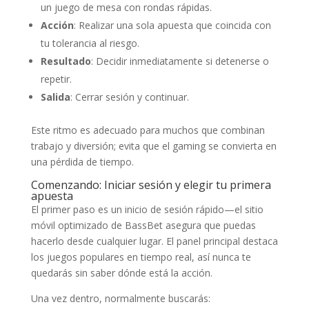
un juego de mesa con rondas rápidas.
Acción
: Realizar una sola apuesta que coincida con
tu tolerancia al riesgo.
Resultado
: Decidir inmediatamente si detenerse o
repetir.
Salida
: Cerrar sesión y continuar.
Este ritmo es adecuado para muchos que combinan
trabajo y diversión; evita que el gaming se convierta en
una pérdida de tiempo.
Comenzando: Iniciar sesión y elegir tu primera
apuesta
El primer paso es un inicio de sesión rápido—el sitio
móvil optimizado de BassBet asegura que puedas
hacerlo desde cualquier lugar. El panel principal destaca
los juegos populares en tiempo real, así nunca te
quedarás sin saber dónde está la acción.
Una vez dentro, normalmente buscarás: