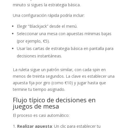
minuto si sigues la estrategia básica.
Una configuración rápida podría incluir:
Elegir “Blackjack” desde el menú.
Seleccionar una mesa con apuestas mínimas bajas
(por ejemplo, €5).
Usar las cartas de estrategia básica en pantalla para
decisiones instantáneas.
La ruleta sigue un patrón similar, con cada spin en
menos de treinta segundos. La clave es establecer una
apuesta fija por giro (como €10) y jugar hasta que
termine tu tiempo asignado.
Flujo típico de decisiones en
juegos de mesa
El proceso es casi automático:
Realizar apuesta
: Un clic para establecer tu