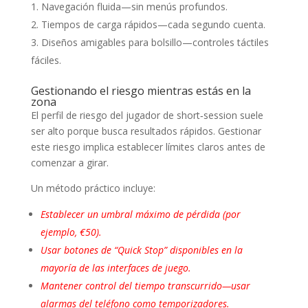
Navegación fluida—sin menús profundos.
Tiempos de carga rápidos—cada segundo cuenta.
Diseños amigables para bolsillo—controles táctiles
fáciles.
Gestionando el riesgo mientras estás en la
zona
El perfil de riesgo del jugador de short‑session suele
ser alto porque busca resultados rápidos. Gestionar
este riesgo implica establecer límites claros antes de
comenzar a girar.
Un método práctico incluye:
Establecer un umbral máximo de pérdida (por
ejemplo, €50).
Usar botones de “Quick Stop” disponibles en la
mayoría de las interfaces de juego.
Mantener control del tiempo transcurrido—usar
alarmas del teléfono como temporizadores.