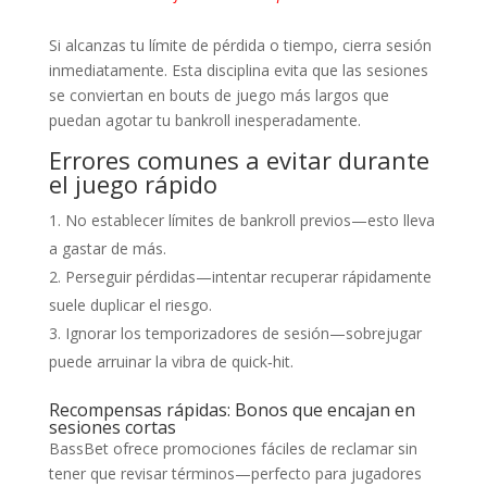
Si alcanzas tu límite de pérdida o tiempo, cierra sesión
inmediatamente. Esta disciplina evita que las sesiones
se conviertan en bouts de juego más largos que
puedan agotar tu bankroll inesperadamente.
Errores comunes a evitar durante
el juego rápido
No establecer límites de bankroll previos—esto lleva
a gastar de más.
Perseguir pérdidas—intentar recuperar rápidamente
suele duplicar el riesgo.
Ignorar los temporizadores de sesión—sobrejugar
puede arruinar la vibra de quick‑hit.
Recompensas rápidas: Bonos que encajan en
sesiones cortas
BassBet ofrece promociones fáciles de reclamar sin
tener que revisar términos—perfecto para jugadores