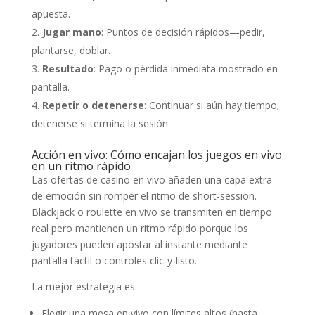
apuesta.
Jugar mano
: Puntos de decisión rápidos—pedir,
plantarse, doblar.
Resultado
: Pago o pérdida inmediata mostrado en
pantalla.
Repetir o detenerse
: Continuar si aún hay tiempo;
detenerse si termina la sesión.
Acción en vivo: Cómo encajan los juegos en vivo
en un ritmo rápido
Las ofertas de casino en vivo añaden una capa extra
de emoción sin romper el ritmo de short‑session.
Blackjack o roulette en vivo se transmiten en tiempo
real pero mantienen un ritmo rápido porque los
jugadores pueden apostar al instante mediante
pantalla táctil o controles clic‑y‑listo.
La mejor estrategia es:
Elegir una mesa en vivo con límites altos (hasta