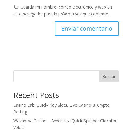
Guarda mi nombre, correo electrónico y web en
este navegador para la próxima vez que comente.
Buscar
Recent Posts
Casino Lab: Quick‑Play Slots, Live Casino & Crypto
Betting
Wazamba Casino – Avventura Quick‑Spin per Giocatori
Veloci