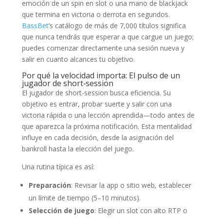
emoción de un spin en slot o una mano de blackjack
que termina en victoria o derrota en segundos.
BassBet
’s catálogo de más de 7,000 títulos significa
que nunca tendrás que esperar a que cargue un juego;
puedes comenzar directamente una sesión nueva y
salir en cuanto alcances tu objetivo.
Por qué la velocidad importa: El pulso de un
jugador de short‑session
El jugador de short‑session busca eficiencia. Su
objetivo es entrar, probar suerte y salir con una
victoria rápida o una lección aprendida—todo antes de
que aparezca la próxima notificación. Esta mentalidad
influye en cada decisión, desde la asignación del
bankroll hasta la elección del juego.
Una rutina típica es así:
Preparación
: Revisar la app o sitio web, establecer
un límite de tiempo (5–10 minutos).
Selección de juego
: Elegir un slot con alto RTP o