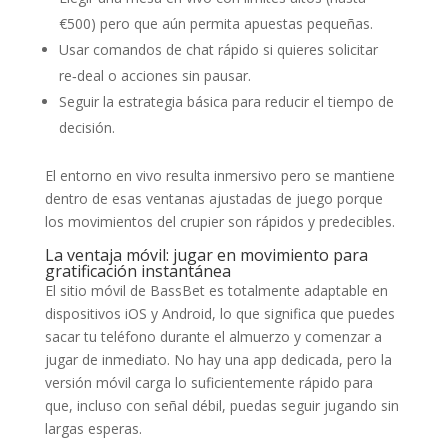
€500) pero que aún permita apuestas pequeñas.
Usar comandos de chat rápido si quieres solicitar
re‑deal o acciones sin pausar.
Seguir la estrategia básica para reducir el tiempo de
decisión.
El entorno en vivo resulta inmersivo pero se mantiene
dentro de esas ventanas ajustadas de juego porque
los movimientos del crupier son rápidos y predecibles.
La ventaja móvil: jugar en movimiento para
gratificación instantánea
El sitio móvil de BassBet es totalmente adaptable en
dispositivos iOS y Android, lo que significa que puedes
sacar tu teléfono durante el almuerzo y comenzar a
jugar de inmediato. No hay una app dedicada, pero la
versión móvil carga lo suficientemente rápido para
que, incluso con señal débil, puedas seguir jugando sin
largas esperas.