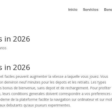
Inicio
Servicios
Bene
s in 2026
rios
s in 2026
t faciles peuvent augmenter la vitesse a laquelle vous jouez. Vous
n denviron neuf minutes pour les depots et les retraits. Les types
s bonus de bienvenue, sans depot et de rechargement. Pour profiter
, leurs conditions generales doivent correspondre a vos preferences 
derne de la plateforme facilite la navigation sur ordinateur et sur mob
en aux debutants qu’aux joueurs experimentes.