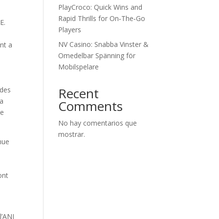
PlayCroco: Quick Wins and
Rapid Thrills for On‑The‑Go
E.
Players
NV Casino: Snabba Vinster &
nt a
Omedelbar Spänning för
Mobilspelare
Recent
 des
la
Comments
ue
No hay comentarios que
mostrar.
nue
ont
l’ANJ