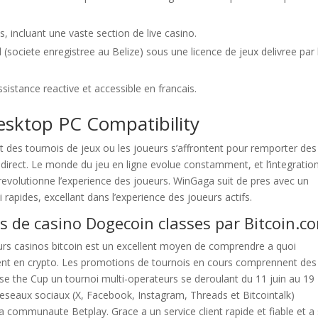
, incluant une vaste section de live casino.
(societe enregistree au Belize) sous une licence de jeux delivree par l’
ssistance reactive et accessible en francais.
esktop PC Compatibility
des tournois de jeux ou les joueurs s’affrontent pour remporter des 
 direct. Le monde du jeu en ligne evolue constamment, et l’integratio
lutionne l’experience des joueurs. WinGaga suit de pres avec un
 rapides, excellant dans l’experience des joueurs actifs.
es de casino Dogecoin classes par Bitcoin.c
eurs casinos bitcoin est un excellent moyen de comprendre a quoi
gent en crypto. Les promotions de tournois en cours comprennent des
e the Cup un tournoi multi-operateurs se deroulant du 11 juin au 19
 reseaux sociaux (X, Facebook, Instagram, Threads et Bitcointalk)
a communaute Betplay. Grace a un service client rapide et fiable et a