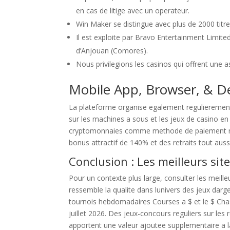
en cas de litige avec un operateur.
Win Maker se distingue avec plus de 2000 titres
Il est exploite par Bravo Entertainment Limited 
d’Anjouan (Comores).
Nous privilegions les casinos qui offrent une a
Mobile App, Browser, & D
La plateforme organise egalement regulierement 
sur les machines a sous et les jeux de casino en
cryptomonnaies comme methode de paiement revo
bonus attractif de 140% et des retraits tout aussi
Conclusion : Les meilleurs sit
Pour un contexte plus large, consulter les meill
ressemble la qualite dans lunivers des jeux dar
tournois hebdomadaires Courses a $ et le $ Chas
juillet 2026. Des jeux-concours reguliers sur les
apportent une valeur ajoutee supplementaire a l