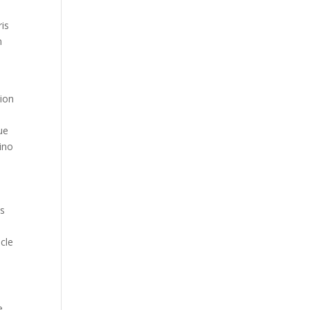
is
n
tion
ue
sino
as
s
 cle
e