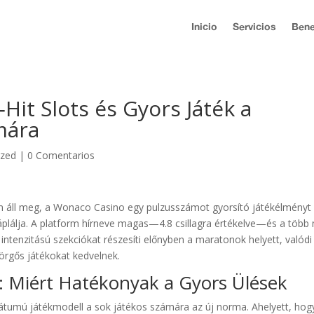
Inicio
Servicios
Bene
Hit Slots és Gyors Játék a
mára
ized
|
0 Comentarios
em áll meg, a Wonaco Casino egy pulzusszámot gyorsító játékélményt
táplálja. A platform hírneve magas—4.8 csillagra értékelve—és a több
s intenzitású szekciókat részesíti előnyben a maratonok helyett, valódi
pörgős játékokat kedvelnek.
: Miért Hatékonyak a Gyors Ülések
mátumú játékmodell a sok játékos számára az új norma. Ahelyett, hog