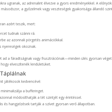
sikra ugranak, az adrenalint élvezve a gyors eredményekkel. A előnyök
s; másodszor, a győzelmek vagy veszteségek gyakorisága állandó szin
ran azért teszik, mert:
rcet tudnak szánni rá.
érbe az azonnali pörgetés animációkkal.
rs nyereségek okoznak.
yt ad a fáradtságnak vagy frusztrációnak—minden ülés gyorsan véget
 hogy elveszítenék lendületüket.
 Táplálnak
‑hit játékosok kedvencévé:
inimalizálja a bufferinget.
zonnal módosíthatják a tét szintjét egy érintéssel.
is és hangjelzések tartják a szívet gyorsan verő állapotban.