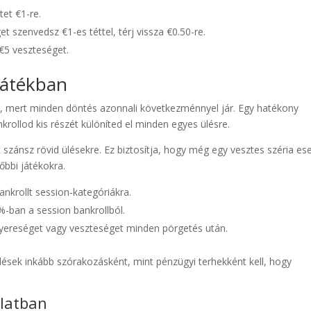
et €1-re.
 szenvedsz €1-es téttel, térj vissza €0.50-re.
 €5 veszteséget.
Játékban
el, mert minden döntés azonnali következménnyel jár. Egy hatékony
krollod kis részét különíted el minden egyes ülésre.
 szánsz rövid ülésekre. Ez biztosítja, hogy még egy vesztes széria es
bbi játékokra.
ankrollt session‑kategóriákra.
%-ban a session bankrollból.
nyereséget vagy veszteséget minden pörgetés után.
ülések inkább szórakozásként, mint pénzügyi terhekként kell, hogy
rlatban