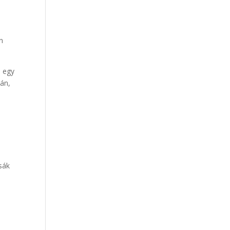
n
l egy
tán,
sák