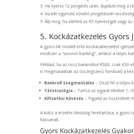
Ha nyersz 12 pörgetés után, duplázd meg a tét
Ha két egymást követő pörgetésnél veszteséget
Állj meg, ha elérted az €5 nyereséget vagy az
5. Kockázatkezelés Gyors 
A gyors‑hit modell erős kockázatkezelést igény
módszer a “session banking”, amikor a teljes ban
Például, ha az össz bankrollod €500, csak €50-et
is megmaradnak az összegszerű forrásaid a késő
Bankroll Szegmentálás
– Oszd fel a teljes b
Tétstratégia
– Tartsa az egyedi téteket 1–2
Kifizetési Követés
– Figyeld az összesített 
A kulcs a érzelmi távolság fenntartása; a gyors 
hassanak.
Gyors Kockázatkezelés Gyako