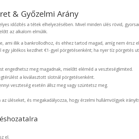
éret & Győzelmi Arány
elyes időzítés a tétek elhelyezésében. Mivel minden ülés rövid, gyorsa
lőtt az alkalom elmúlik.
 be, ami illik a bankrollodhoz, és ehhez tartod magad, amíg nem érsz e
l egy játékos kezdhet €1-gyel pörgetésenként; ha nyer tíz pörgetés u
ést engedhetsz meg magadnak, mielőtt elérnéd a veszteséglimited.
térülést a kiválasztott slotnál pörgetésenként.
nnyi veszteség esetén állsz meg vagy szüntetsz meg.
a az üléseket, és megakadályozza, hogy érzelmi hullámvölgyek irányít
téshozatalra
z el.