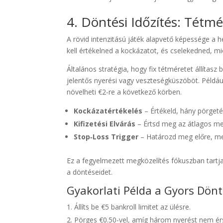
4. Döntési Időzítés: Tétm
A rövid intenzitású játék alapvető képessége a h
kell értékelned a kockázatot, és cselekedned, mie
Általános stratégia, hogy fix tétméretet állítasz
jelentős nyerési vagy veszteségküszöböt. Példáu
növelheti €2-re a következő körben.
Kockázatértékelés
– Értékeld, hány pörget
Kifizetési Elvárás
– Értsd meg az átlagos meg
Stop‑Loss Trigger
– Határozd meg előre, me
Ez a fegyelmezett megközelítés fókuszban tartj
a döntéseidet.
Gyakorlati Példa a Gyors Dön
Állíts be €5 bankroll limitet az ülésre.
Pörges €0.50-vel, amíg három nyerést nem érs