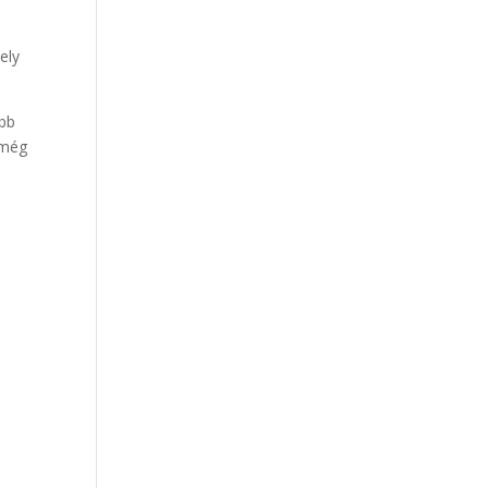
ely
abb
 még