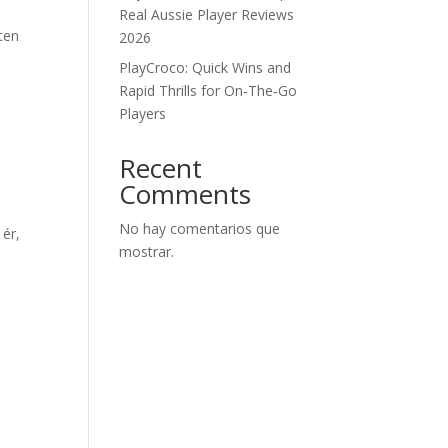
Real Aussie Player Reviews
ten
2026
PlayCroco: Quick Wins and
Rapid Thrills for On‑The‑Go
Players
Recent
Comments
No hay comentarios que
 ér,
mostrar.