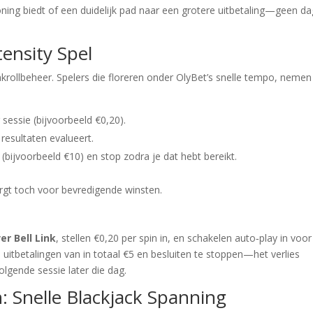
eloning biedt of een duidelijk pad naar een grotere uitbetaling—geen d
ensity Spel
nkrollbeheer. Spelers die floreren onder OlyBet’s snelle tempo, nemen
sessie (bijvoorbeeld €0,20).
resultaten evalueert.
 (bijvoorbeeld €10) en stop zodra je dat hebt bereikt.
rgt toch voor bevredigende winsten.
er Bell Link
, stellen €0,20 per spin in, en schakelen auto‑play in voor
uitbetalingen van in totaal €5 en besluiten te stoppen—het verlies
lgende sessie later die dag.
 Snelle Blackjack Spanning