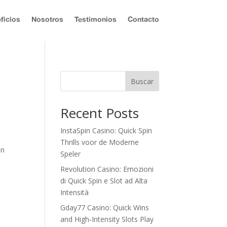
ficios
Nosotros
Testimonios
Contacto
Buscar
Recent Posts
InstaSpin Casino: Quick Spin
Thrills voor de Moderne
en
Speler
Revolution Casino: Emozioni
di Quick Spin e Slot ad Alta
Intensità
Gday77 Casino: Quick Wins
and High‑Intensity Slots Play