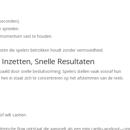
 seconden).
e spreiden.
t momentum vast te houden.
msten die spelers betrokken houdt zonder vermoeidheid.
e Inzetten, Snelle Resultaten
paald door snelle besluitvorming. Spelers stellen vaak vooraf hun
t hen in staat zich te concentreren op het afstemmen van de reels.
of wilt cashen.
 ritmische flow ontstaat die aanvoelt als een mini cardio‑workout—sne