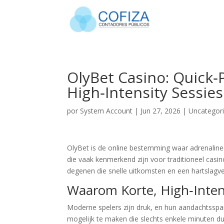
OlyBet Casino: Quick‑
High‑Intensity Sessies
por
System Account
|
Jun 27, 2026
|
Uncategor
OlyBet is de online bestemming waar adrenaline
die vaak kenmerkend zijn voor traditioneel casin
degenen die snelle uitkomsten en een hartslag
Waarom Korte, High‑Inten
Moderne spelers zijn druk, en hun aandachtsspa
mogelijk te maken die slechts enkele minuten 