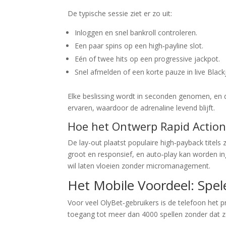
De typische sessie ziet er zo uit:
Inloggen en snel bankroll controleren.
Een paar spins op een high‑payline slot.
Eén of twee hits op een progressive jackpot.
Snel afmelden of een korte pauze in live Black
Elke beslissing wordt in seconden genomen, en de
ervaren, waardoor de adrenaline levend blijft.
Hoe het Ontwerp Rapid Actio
De lay-out plaatst populaire high‑payback titels
groot en responsief, en auto‑play kan worden i
wil laten vloeien zonder micromanagement.
Het Mobile Voordeel: Spe
Voor veel OlyBet‑gebruikers is de telefoon het p
toegang tot meer dan 4000 spellen zonder dat 