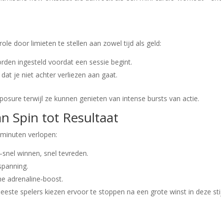
y
le door limieten te stellen aan zowel tijd als geld:
den ingesteld voordat een sessie begint.
at je niet achter verliezen aan gaat.
osure terwijl ze kunnen genieten van intense bursts van actie.
n Spin tot Resultaat
 minuten verlopen:
—snel winnen, snel tevreden.
spanning.
 adrenaline‑boost.
meeste spelers kiezen ervoor te stoppen na een grote winst in deze sti