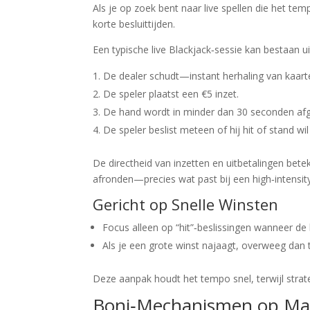
Als je op zoek bent naar live spellen die het te
korte besluit­tijden.
Een typische live Blackjack‑sessie kan bestaan ui
De dealer schudt—instant herhaling van kaart
De speler plaatst een €5 inzet.
De hand wordt in minder dan 30 seconden af
De speler beslist meteen of hij hit of stand wi
De directheid van inzetten en uitbetalingen be
afronden—precies wat past bij een high‑intensit
Gericht op Snelle Winsten
Focus alleen op “hit”‑beslissingen wanneer de
Als je een grote winst najaagt, overweeg dan 
Deze aanpak houdt het tempo snel, terwijl strate
Boni‑Mechanismen op Maa