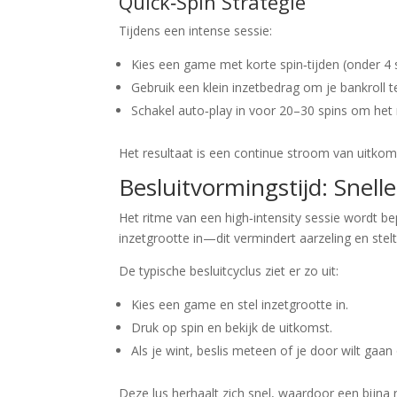
Quick‑Spin Strategie
Tijdens een intense sessie:
Kies een game met korte spin‑tijden (onder 4
Gebruik een klein inzetbedrag om je bankroll t
Schakel auto‑play in voor 20–30 spins om he
Het resultaat is een continue stroom van uitko
Besluitvormingstijd: Snell
Het ritme van een high‑intensity sessie wordt be
inzetgrootte in—dit vermindert aarzeling en stel
De typische besluitcyclus ziet er zo uit:
Kies een game en stel inzetgrootte in.
Druk op spin en bekijk de uitkomst.
Als je wint, beslis meteen of je door wilt gaan 
Deze lus herhaalt zich snel, waardoor een bijna