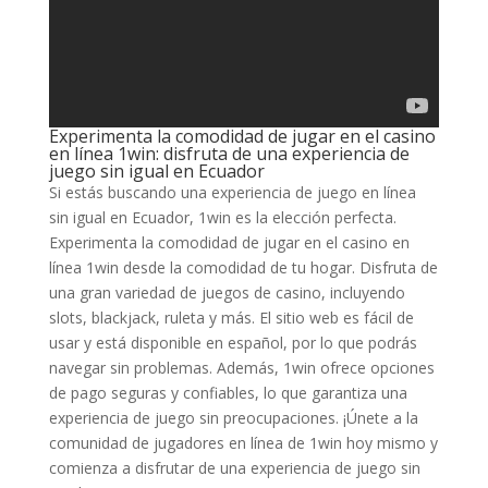
Experimenta la comodidad de jugar en el casino
en línea 1win: disfruta de una experiencia de
juego sin igual en Ecuador
Si estás buscando una experiencia de juego en línea
sin igual en Ecuador, 1win es la elección perfecta.
Experimenta la comodidad de jugar en el casino en
línea 1win desde la comodidad de tu hogar. Disfruta de
una gran variedad de juegos de casino, incluyendo
slots, blackjack, ruleta y más. El sitio web es fácil de
usar y está disponible en español, por lo que podrás
navegar sin problemas. Además, 1win ofrece opciones
de pago seguras y confiables, lo que garantiza una
experiencia de juego sin preocupaciones. ¡Únete a la
comunidad de jugadores en línea de 1win hoy mismo y
comienza a disfrutar de una experiencia de juego sin