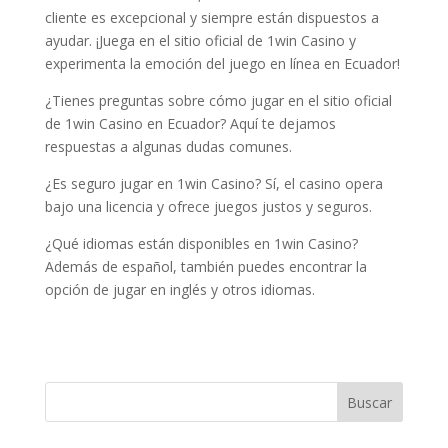
cliente es excepcional y siempre están dispuestos a
ayudar. ¡Juega en el sitio oficial de 1win Casino y
experimenta la emoción del juego en línea en Ecuador!
¿Tienes preguntas sobre cómo jugar en el sitio oficial
de 1win Casino en Ecuador? Aquí te dejamos
respuestas a algunas dudas comunes.
¿Es seguro jugar en 1win Casino? Sí, el casino opera
bajo una licencia y ofrece juegos justos y seguros.
¿Qué idiomas están disponibles en 1win Casino?
Además de español, también puedes encontrar la
opción de jugar en inglés y otros idiomas.
Buscar