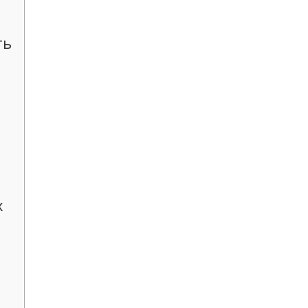
ть
ы
х