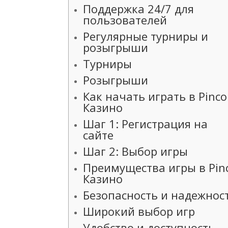
Поддержка 24/7 для
пользователей
Регулярные турниры и
розыгрыши
Турниры
Розыгрыши
Как начать играть в Pinco
Казино
Шаг 1: Регистрация на
сайте
Шаг 2: Выбор игры
Преимущества игры в Pin
Казино
Безопасность и надежнос
Широкий выбор игр
Удобство и доступность