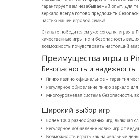
гарантирует вам незабываемый опыт. Для те
зеркало всегда готово предложить безопасн
частью нашей игровой семьи!
Станьте победителем уже сегодня, играя в 
качественные игры, но и безопасность ваших
возможность почувствовать настоящий азарт
Преимущества игры в Pi
Безопасность и надежность
Пинко казино официальное – гарантия чес
Регулярное обновление пинко зеркало для
Многоуровневая система безопасности, в
Широкий выбор игр
Более 1000 разнообразных игр, включая сл
Регулярное добавление новых игр от веду
Возможность играть как на реальные деньг