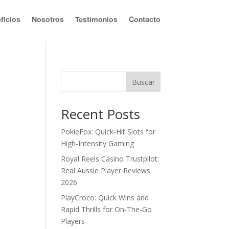
ficios
Nosotros
Testimonios
Contacto
Buscar
Recent Posts
PokieFox: Quick‑Hit Slots for
High‑Intensity Gaming
Royal Reels Casino Trustpilot:
Real Aussie Player Reviews
2026
PlayCroco: Quick Wins and
Rapid Thrills for On‑The‑Go
Players