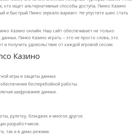
х, кто ищет альтернативные способы доступа, Пинко Казино
ый и быстрый Пинко зеркало вариант. Не упустите шанс стать
Пинко Казино онлайн. Наш сайт обеспечивает не только
 данных. Пинко Казино играть – это не просто слова, это
 и получить удовольствие от каждой игровой сессии.
nco Казино
тной игры и защиты данных.
 обеспечения бесперебойной работы.
ключая шифрование данных.
оты, рулетку, блэкджек и многое другое.
щих разработчиков.
и, так и в демо-режиме.