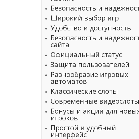
Безопасность и надежнос
Широкий выбор игр
Удобство и доступность
Безопасность и надежнос
сайта
Официальный статус
Защита пользователей
Разнообразие игровых
автоматов
Классические слоты
Современные видеослот
Бонусы и акции для новы
игроков
Простой и удобный
интерфейс