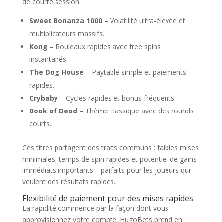
de courte session.
Sweet Bonanza 1000
– Volatilité ultra‑élevée et
multiplicateurs massifs.
Kong
– Rouleaux rapides avec free spins
instantanés.
The Dog House
– Paytable simple et paiements
rapides.
Crybaby
– Cycles rapides et bonus fréquents.
Book of Dead
– Thème classique avec des rounds
courts.
Ces titres partagent des traits communs : faibles mises
minimales, temps de spin rapides et potentiel de gains
immédiats importants—parfaits pour les joueurs qui
veulent des résultats rapides.
Flexibilité de paiement pour des mises rapides
La rapidité commence par la façon dont vous
approvisionnez votre compte. HugoBets prend en