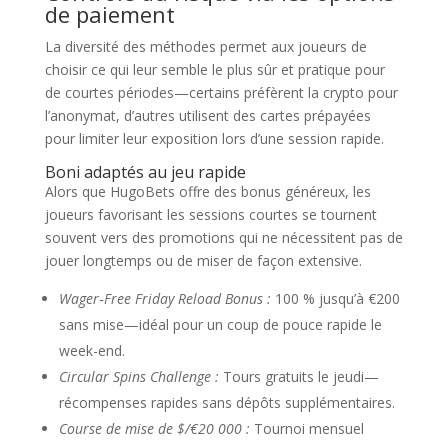
de paiement
La diversité des méthodes permet aux joueurs de
choisir ce qui leur semble le plus sûr et pratique pour
de courtes périodes—certains préfèrent la crypto pour
l’anonymat, d’autres utilisent des cartes prépayées
pour limiter leur exposition lors d’une session rapide.
Boni adaptés au jeu rapide
Alors que HugoBets offre des bonus généreux, les
joueurs favorisant les sessions courtes se tournent
souvent vers des promotions qui ne nécessitent pas de
jouer longtemps ou de miser de façon extensive.
Wager‑Free Friday Reload Bonus :
100 % jusqu’à €200
sans mise—idéal pour un coup de pouce rapide le
week-end.
Circular Spins Challenge :
Tours gratuits le jeudi—
récompenses rapides sans dépôts supplémentaires.
Course de mise de $/€20 000 :
Tournoi mensuel