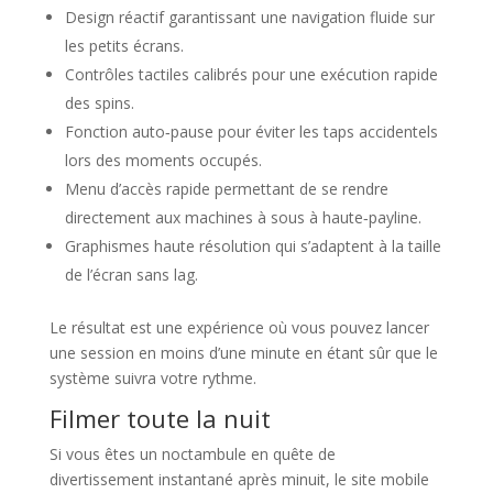
Design réactif garantissant une navigation fluide sur
les petits écrans.
Contrôles tactiles calibrés pour une exécution rapide
des spins.
Fonction auto‑pause pour éviter les taps accidentels
lors des moments occupés.
Menu d’accès rapide permettant de se rendre
directement aux machines à sous à haute‑payline.
Graphismes haute résolution qui s’adaptent à la taille
de l’écran sans lag.
Le résultat est une expérience où vous pouvez lancer
une session en moins d’une minute en étant sûr que le
système suivra votre rythme.
Filmer toute la nuit
Si vous êtes un noctambule en quête de
divertissement instantané après minuit, le site mobile