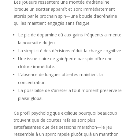
Les joueurs ressentent une montée d’adrénaline
lorsque un scatter apparaît et sont immédiatement
attirés par le prochain spin—une boucle d’adrénaline
qui les maintient engagés sans fatigue.
Le pic de dopamine dû aux gains fréquents alimente
la poursuite du jeu.
La simplicité des décisions réduit la charge cognitive.
Une issue claire de gain/perte par spin offre une
clôture immédiate.
L’absence de longues attentes maintient la
concentration.
La possibilité de s’arrêter à tout moment préserve le
plaisir global.
Ce profil psychologique explique pourquoi beaucoup
trouvent que de courtes rafales sont plus
satisfaisantes que des sessions marathon—le jeu
ressemble à un sprint rapide plutôt qu’à un marathon