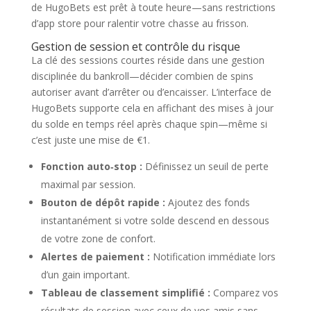
de HugoBets est prêt à toute heure—sans restrictions
d’app store pour ralentir votre chasse au frisson.
Gestion de session et contrôle du risque
La clé des sessions courtes réside dans une gestion
disciplinée du bankroll—décider combien de spins
autoriser avant d’arrêter ou d’encaisser. L’interface de
HugoBets supporte cela en affichant des mises à jour
du solde en temps réel après chaque spin—même si
c’est juste une mise de €1.
Fonction auto‑stop :
Définissez un seuil de perte
maximal par session.
Bouton de dépôt rapide :
Ajoutez des fonds
instantanément si votre solde descend en dessous
de votre zone de confort.
Alertes de paiement :
Notification immédiate lors
d’un gain important.
Tableau de classement simplifié :
Comparez vos
résultats de session avec ceux de vos amis sans