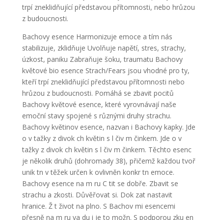
trpí zneklidňující představou přítomnosti, nebo hrůzou
z budoucnosti.
Bachovy esence Harmonizuje emoce a tím nás
stabilizuje, zklidňuje Uvolňuje napětí, stres, strachy,
úzkost, paniku Zabraňuje šoku, traumatu Bachovy
květové bio esence Strach/Fears jsou vhodné pro ty,
kteří trpí zneklidňující představou přítomnosti nebo
hrůzou z budoucnosti. Pomáhá se zbavit pocitů
Bachovy květové esence, které vyrovnávají naše
emoční stavy spojené s různými druhy strachu.
Bachovy květinov esence, nazvan i Bachovy kapky. Jde
o v tažky z divok ch květin s l čiv m činkem. Jde o v
tažky z divok ch květin s l čiv m činkem. Těchto esenc
je několik druhů (dohromady 38), přičemž každou tvoř
unik tn v těžek určen k ovlivněn konkr tn emoce.
Bachovy esence na m ru C tit se dobře. Zbavit se
strachu a zkosti. Důvěřovat si. Dok zat nastavit
hranice. Ž t život na plno. S Bachov mi esencemi
přesně na m ru va du i je to možn. S podporou zku en