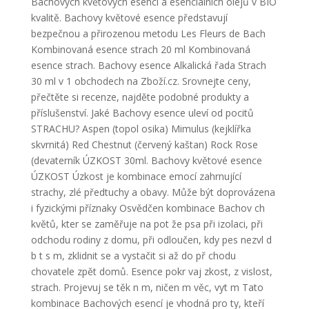
Bachových květových esencí a esenciálních olejů v BIO
kvalitě. Bachovy květové esence představují
bezpečnou a přirozenou metodu Les Fleurs de Bach
Kombinovaná esence strach 20 ml Kombinovaná
esence strach. Bachovy esence Alkalická řada Strach
30 ml v 1 obchodech na Zboží.cz. Srovnejte ceny,
přečtěte si recenze, najděte podobné produkty a
příslušenství. Jaké Bachovy esence uleví od pocitů
STRACHU? Aspen (topol osika) Mimulus (kejklířka
skvrnitá) Red Chestnut (červený kaštan) Rock Rose
(devaterník ÚZKOST 30ml. Bachovy květové esence
ÚZKOST Úzkost je kombinace emocí zahrnující
strachy, zlé předtuchy a obavy. Může být doprovázena
i fyzickými příznaky Osvědčen kombinace Bachov ch
květů, kter se zaměřuje na pot že psa při izolaci, při
odchodu rodiny z domu, při odloučen, kdy pes nezvl d
b t s m, zklidnit se a vystačit si až do př chodu
chovatele zpět domů. Esence pokr vaj zkost, z vislost,
strach. Projevuj se těk n m, ničen m věc, vyt m Tato
kombinace Bachových esencí je vhodná pro ty, kteří