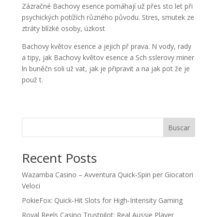
Zázračné Bachovy esence pomáhají už přes sto let při
psychických potížích různého původu. Stres, smutek ze
ztráty blízké osoby, úzkost
Bachovy květov esence a jejich př prava. N vody, rady
a tipy, jak Bachovy květov esence a Sch sslerovy miner
ln buněčn soli už vat, jak je připravit a na jak pot že je
použ t.
Buscar
Recent Posts
Wazamba Casino – Avventura Quick‑Spin per Giocatori
Veloci
PokieFox: Quick‑Hit Slots for High‑Intensity Gaming
Royal Reels Casino Trustpilot: Real Aussie Player