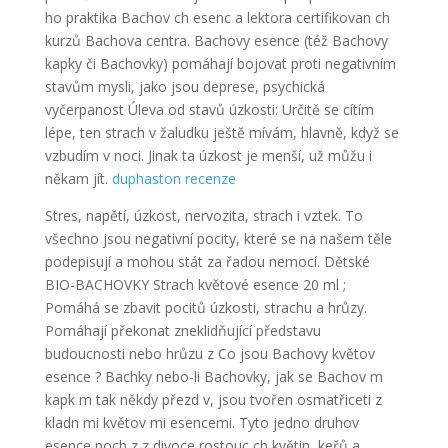
ho praktika Bachov ch esenc a lektora certifikovan ch
kurzů Bachova centra. Bachovy esence (též Bachovy
kapky či Bachovky) pomáhají bojovat proti negativním
stavům mysli, jako jsou deprese, psychická
vyčerpanost Úleva od stavů úzkosti: Určitě se cítím
lépe, ten strach v žaludku ještě mívám, hlavně, když se
vzbudím v noci. Jinak ta úzkost je menší, už můžu i
někam jít.
duphaston recenze
Stres, napětí, úzkost, nervozita, strach i vztek. To
všechno jsou negativní pocity, které se na našem těle
podepisují a mohou stát za řadou nemocí. Dětské
BIO-BACHOVKY Strach květové esence 20 ml ;
Pomáhá se zbavit pocitů úzkosti, strachu a hrůzy.
Pomáhají překonat zneklidňující představu
budoucnosti nebo hrůzu z Co jsou Bachovy květov
esence ? Bachky nebo-li Bachovky, jak se Bachov m
kapk m tak někdy přezd v, jsou tvořen osmatřiceti z
kladn mi květov mi esencemi. Tyto jedno druhov
esence poch z z divoce rostouc ch květin, keřů a