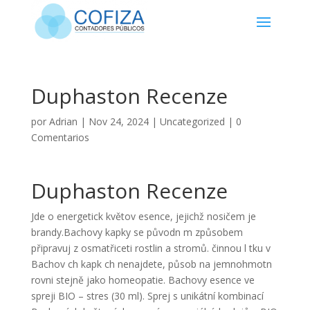
Duphaston Recenze
por
Adrian
|
Nov 24, 2024
|
Uncategorized
|
0
Comentarios
Duphaston Recenze
Jde o energetick květov esence, jejichž nosičem je
brandy.Bachovy kapky se původn m způsobem
připravuj z osmatřiceti rostlin a stromů. činnou l tku v
Bachov ch kapk ch nenajdete, působ na jemnohmotn
rovni stejně jako homeopatie. Bachovy esence ve
spreji BIO – stres (30 ml). Sprej s unikátní kombinací