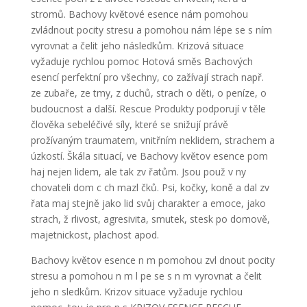
stromů. Bachovy květové esence nám pomohou
zvládnout pocity stresu a pomohou nám lépe se s ním
vyrovnat a čelit jeho následkům. Krizová situace
vyžaduje rychlou pomoc Hotová směs Bachových
esencí perfektní pro všechny, co zažívají strach např.
ze zubaře, ze tmy, z duchů, strach o děti, o peníze, o
budoucnost a další. Rescue Produkty podporují v těle
člověka sebeléčivé síly, které se snižují právě
prožívaným traumatem, vnitřním neklidem, strachem a
úzkostí. Škála situací, ve Bachovy květov esence pom
haj nejen lidem, ale tak zv řatům. Jsou použ v ny
chovateli dom c ch mazl čků. Psi, kočky, koně a dal zv
řata maj stejně jako lid svůj charakter a emoce, jako
strach, ž rlivost, agresivita, smutek, stesk po domově,
majetnickost, plachost apod.
Bachovy květov esence n m pomohou zvl dnout pocity
stresu a pomohou n m l pe se s n m vyrovnat a čelit
jeho n sledkům. Krizov situace vyžaduje rychlou