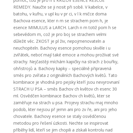
pomoc, tou je pro n s KRIZOV ESENCE RESCUE
REMEDY. Naučte se ji nosit při sobě. V kabelce, v
batohu, v kufru, v upl ku v pr ci, v l k rničce doma
Bachova esence, kter n m se strachem pom h, je
esence MIMULUS a LARCH. Larch n m totiž pom h se
sebevědom m, což je pro boj se strachem velmi
důležit věc. ZKOST je pl živ, nepojmenovateln a
neuchopiteln. Bachovy esence pomohou skvěle i u
zvířátek, neboť mají také emoce a mohou prožívat své
strachy. Nejčastěji míchám kapičky na strach z bouřky,
ohňstrojů a. Bachovy kapky – speciálně připravená
směs pro zvířata z originálních Bachových květů. Tato
kombinace je vhodná pro pejsky kteří jsou nevyrovnaní
STRACH U PSA – směs Bachov ch květov ch esenc 30
ml. Osvědčen kombinace Bachov ch květů, kter se
zaměřuje na strach u psa. Projevy strachu maj mnoho
podob, kter nejsou př jemn ani pro zv ře, ani pro jeho
chovatele. Bachovy esence se staly osvědčenou
metodou pro řešení úzkosti. Nechte se inspirovat
příběhy lidí, kteří se jim chopili a získali kontrolu nad