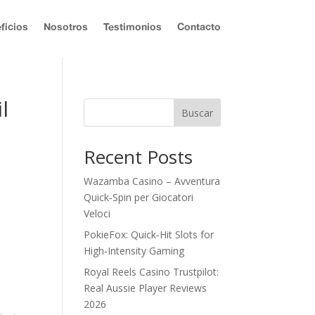
ficios
Nosotros
Testimonios
Contacto
l
Buscar
Recent Posts
Wazamba Casino – Avventura
Quick‑Spin per Giocatori
Veloci
PokieFox: Quick‑Hit Slots for
High‑Intensity Gaming
Royal Reels Casino Trustpilot:
Real Aussie Player Reviews
2026