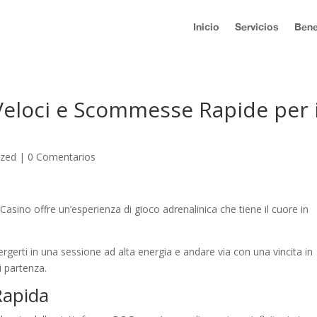
Inicio
Servicios
Bene
Veloci e Scommesse Rapide per i
ized
|
0 Comentarios
ino offre un’esperienza di gioco adrenalinica che tiene il cuore in
gerti in una sessione ad alta energia e andare via con una vincita in
i partenza.
Rapida