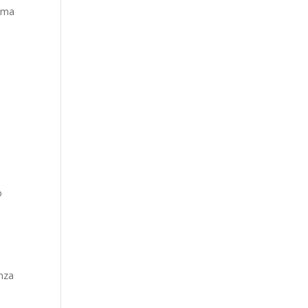
rima
o
anza