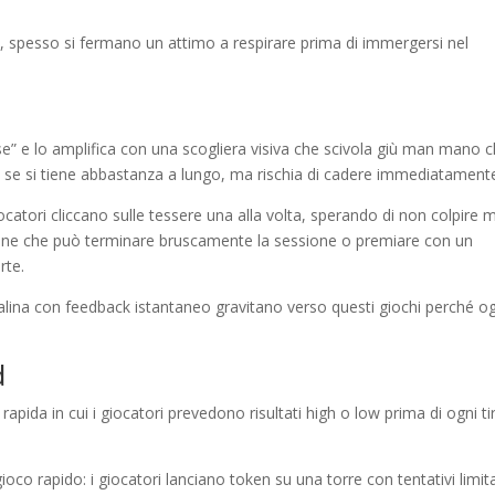
, spesso si fermano un attimo a respirare prima di immergersi nel
e” e lo amplifica con una scogliera visiva che scivola giù man mano ch
 se si tiene abbastanza a lungo, ma rischia di cadere immediatament
ocatori cliccano sulle tessere una alla volta, sperando di non colpire 
ione che può terminare bruscamente la sessione o premiare con un
rte.
nalina con feedback istantaneo gravitano verso questi giochi perché o
d
rapida in cui i giocatori prevedono risultati high o low prima di ogni 
oco rapido: i giocatori lanciano token su una torre con tentativi limita