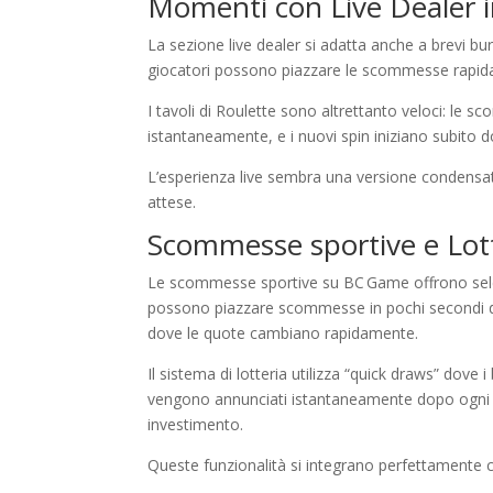
Momenti con Live Dealer i
La sezione live dealer si adatta anche a brevi bu
giocatori possono piazzare le scommesse rapidam
I tavoli di Roulette sono altrettanto veloci: le 
istantaneamente, e i nuovi spin iniziano subito 
L’esperienza live sembra una versione condensat
attese.
Scommesse sportive e Lott
Le scommesse sportive su BC Game offrono selezi
possono piazzare scommesse in pochi secondi dall
dove le quote cambiano rapidamente.
Il sistema di lotteria utilizza “quick draws” dove 
vengono annunciati istantaneamente dopo ogni 
investimento.
Queste funzionalità si integrano perfettamente c