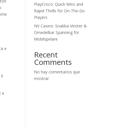
tori
PlayCroco: Quick Wins and
o
Rapid Thrills for On‑The‑Go
come
Players
NV Casino: Snabba Vinster &
Omedelbar Spänning för
Mobilspelare
ta e
Recent
Comments
No hay comentarios que
il
mostrar.
i a
→