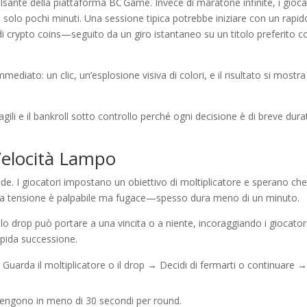
pulsante della piattaforma BC Game. Invece di maratone infinite, i gioca
solo pochi minuti. Una sessione tipica potrebbe iniziare con un rapid
 crypto coins—seguito da un giro istantaneo su un titolo preferito 
mediato: un clic, un’esplosione visiva di colori, e il risultato si mostra
li e il bankroll sotto controllo perché ogni decisione è di breve dura
 Velocità Lampo
de. I giocatori impostano un obiettivo di moltiplicatore e sperano che 
. La tensione è palpabile ma fugace—spesso dura meno di un minuto.
lo drop può portare a una vincita o a niente, incoraggiando i giocator
apida successione.
uarda il moltiplicatore o il drop → Decidi di fermarti o continuare 
vengono in meno di 30 secondi per round.