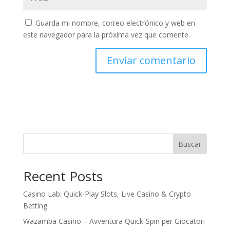
Guarda mi nombre, correo electrónico y web en
este navegador para la próxima vez que comente.
Buscar
Recent Posts
Casino Lab: Quick‑Play Slots, Live Casino & Crypto
Betting
Wazamba Casino – Avventura Quick‑Spin per Giocatori