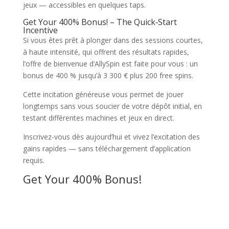
jeux — accessibles en quelques taps.
Get Your 400% Bonus! – The Quick‑Start
Incentive
Si vous êtes prêt à plonger dans des sessions courtes,
à haute intensité, qui offrent des résultats rapides,
l’offre de bienvenue d’AllySpin est faite pour vous : un
bonus de 400 % jusqu’à 3 300 € plus 200 free spins.
Cette incitation généreuse vous permet de jouer
longtemps sans vous soucier de votre dépôt initial, en
testant différentes machines et jeux en direct.
Inscrivez-vous dès aujourd’hui et vivez l’excitation des
gains rapides — sans téléchargement d’application
requis.
Get Your 400% Bonus!