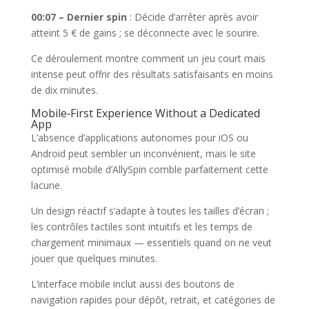
00:07 – Dernier spin
: Décide d’arrêter après avoir
atteint 5 € de gains ; se déconnecte avec le sourire.
Ce déroulement montre comment un jeu court mais
intense peut offrir des résultats satisfaisants en moins
de dix minutes.
Mobile‑First Experience Without a Dedicated
App
L’absence d’applications autonomes pour iOS ou
Android peut sembler un inconvénient, mais le site
optimisé mobile d’AllySpin comble parfaitement cette
lacune.
Un design réactif s’adapte à toutes les tailles d’écran ;
les contrôles tactiles sont intuitifs et les temps de
chargement minimaux — essentiels quand on ne veut
jouer que quelques minutes.
L’interface mobile inclut aussi des boutons de
navigation rapides pour dépôt, retrait, et catégories de