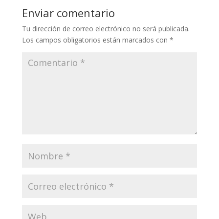
Enviar comentario
Tu dirección de correo electrónico no será publicada.
Los campos obligatorios están marcados con
*