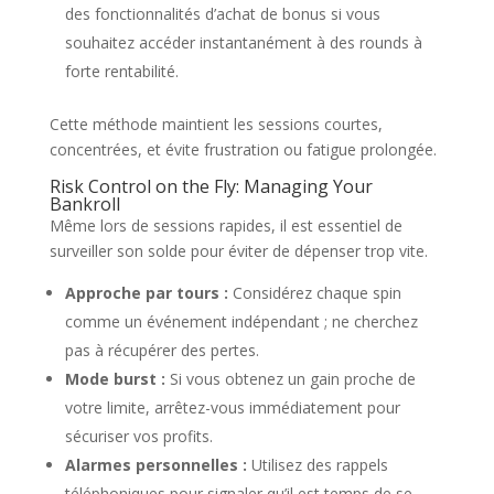
des fonctionnalités d’achat de bonus si vous
souhaitez accéder instantanément à des rounds à
forte rentabilité.
Cette méthode maintient les sessions courtes,
concentrées, et évite frustration ou fatigue prolongée.
Risk Control on the Fly: Managing Your
Bankroll
Même lors de sessions rapides, il est essentiel de
surveiller son solde pour éviter de dépenser trop vite.
Approche par tours :
Considérez chaque spin
comme un événement indépendant ; ne cherchez
pas à récupérer des pertes.
Mode burst :
Si vous obtenez un gain proche de
votre limite, arrêtez-vous immédiatement pour
sécuriser vos profits.
Alarmes personnelles :
Utilisez des rappels
téléphoniques pour signaler qu’il est temps de se