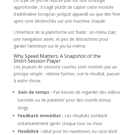
Ce style de jeu ne repose pas sur une stratégie
approfondie ; il s’agit plutôt de capter cette montée
d’adrénaline lorsqu’un jackpot apparaît ou que des free
spins sont déclenchés sur une machine chaude.
L’interface de la plateforme est fluide : un menu clair,
une navigation aisée, et peu de distractions pour
garder l’attention sur le jeu lui-même.
Why Speed Matters: A Snapshot of the
Short‑Session Player
Les joueurs de sessions courtes sont motivés par un
principe simple : obtenir l’action, voir le résultat, passer
à autre chose.
Gain de temps :
Pas besoin de regarder des vidéos
tutoriels ou de patienter pour des rounds bonus
longs.
Feedback immédiat :
Les résultats tombent
instantanément après chaque tour ou mise.
Flexibilité :
Idéal pour les navetteurs ou ceux dont